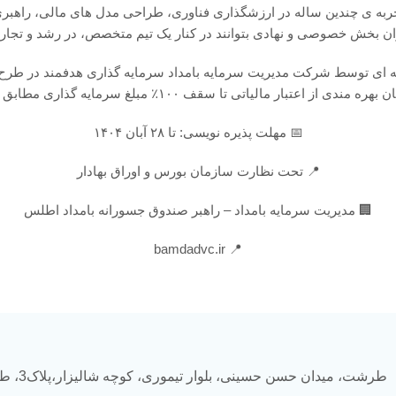
 بر تجربه ی چندین ساله در ارزشگذاری فناوری، طراحی مدل های مالی، را
ان بخش خصوصی و نهادی بتوانند در کنار یک تیم متخصص، در رشد و تجار
ی توسط شرکت مدیریت سرمایه بامداد سرمایه گذاری هدفمند در طرح های
بلغ سرمایه گذاری مطابق با دستورالعمل های حمایتی سرمایه گذاری خطرپذیر
📅 مهلت پذیره نویسی: تا ۲۸ آبان ۱۴۰۴
📍 تحت نظارت سازمان بورس و اوراق بهادار
🏢 مدیریت سرمایه بامداد – راهبر صندوق جسورانه بامداد اطلس
📍 bamdadvc.ir
طرشت، میدان حسن حسینی، بلوار تیموری، کوچه شالیزار،پلاک3، طبقه دوم، واحد 5